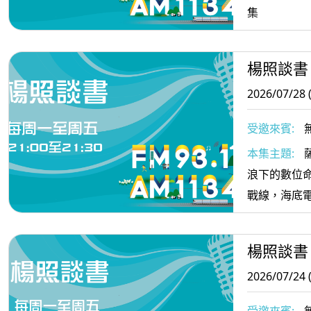
集
楊照談書
2026/07/28 
受邀來賓:
本集主題:
浪下的數位
戰線，海底
楊照談書
2026/07/24 