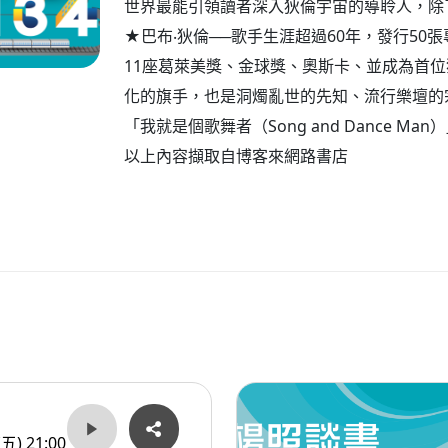
世界最能引領讀者深入狄倫宇宙的導聆人，除
★巴布‧狄倫──歌手生涯超過60年，發行50張
11座葛萊美獎、金球獎、奧斯卡、並成為首
化的旗手，也是洞燭亂世的先知、流行樂壇的
「我就是個歌舞者（Song and Dance Man
以上內容擷取自博客來網路書店
(五) 21:00