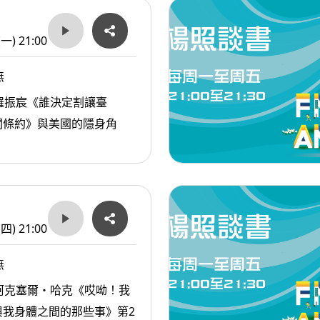
(一) 21:00
無
羅振宸《誰決定割讓臺
關條約》與美國的隱身角
(四) 21:00
無
阿克塞爾・哈克《哎呦！我
與我身體之間的那些事》第2