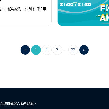
無
楊照《解讀弘一法師》第2集
«
1
2
3
22
»
為城市傳遞心動與感動。