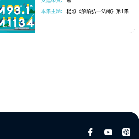
受邀來賓:
無
本集主題:
楊照《解讀弘一法師》第1集