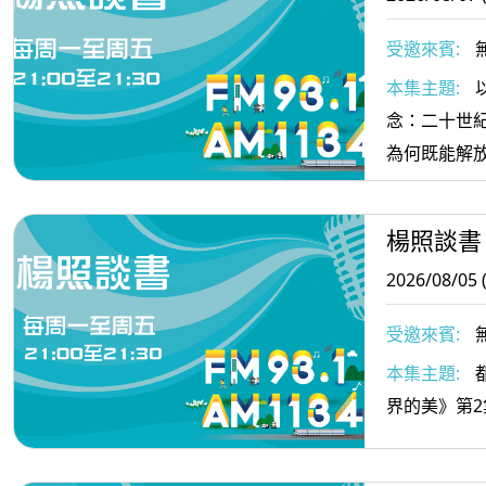
受邀來賓:
本集主題:
念：二十世
為何既能解
楊照談書
2026/08/05 
受邀來賓:
本集主題:
界的美》第2