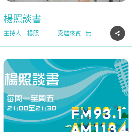
楊照談書
主持人
楊照
受邀來賓
無