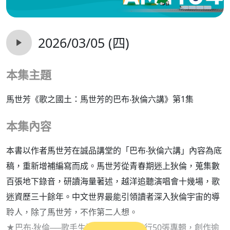
2026/03/05 (四)
本集主題
馬世芳《歌之國土：馬世芳的巴布‧狄倫六講》第1集
本集內容
本書以作者馬世芳在誠品講堂的「巴布‧狄倫六講」內容為底
稿，重新增補編寫而成。馬世芳從青春期迷上狄倫，蒐集數
百張地下錄音，研讀海量著述，越洋追聽演唱會十幾場，歌
迷資歷三十餘年。中文世界最能引領讀者深入狄倫宇宙的導
聆人，除了馬世芳，不作第二人想。
★巴布‧狄倫──歌手生涯超過60年，發行50張專輯，創作逾