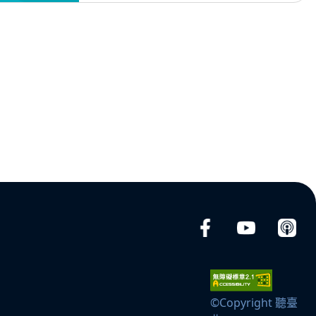
©Copyright 聽臺