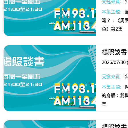
受邀來賓:
本集主題:
灣？：《馬
色》第2集
楊照談書
2026/07/30 
受邀來賓:
本集主題:
的身體：我
集
楊照談書