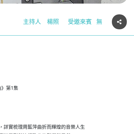
主持人
楊照
受邀來賓
無
曲》第1集
，詳實梳理周藍萍曲折而輝煌的音樂人生