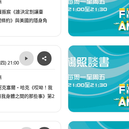
無
羅振宸《誰決定割讓臺
關條約》與美國的隱身角
(四) 21:00
無
阿克塞爾・哈克《哎呦！我
與我身體之間的那些事》第2