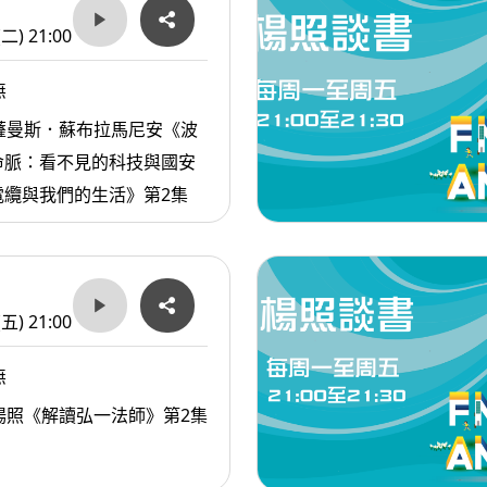
(二) 21:00
無
薩曼斯．蘇布拉馬尼安《波
命脈：看不見的科技與國安
電纜與我們的生活》第2集
(五) 21:00
無
楊照《解讀弘一法師》第2集