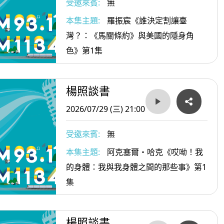
受邀來賓:
無
本集主題:
羅振宸《誰決定割讓臺
灣？：《馬關條約》與美國的隱身角
色》第1集
楊照談書
2026/07/29 (三) 21:00
受邀來賓:
無
本集主題:
阿克塞爾・哈克《哎呦！我
的身體：我與我身體之間的那些事》第1
集
楊照談書