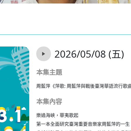
2026/05/08 (五)
本集主題
周藍萍《萍歌: 周藍萍與戰後臺灣華語流行歌
本集內容
樂過海峽，華夷歌起
第一本全面研究臺灣重要音樂家周藍萍的一生