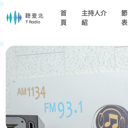
:::
主要內容區塊
首
主持人介
節
頁
紹
表
首頁
節目總覽
楊照談書
2026/05/08 (五)
:::