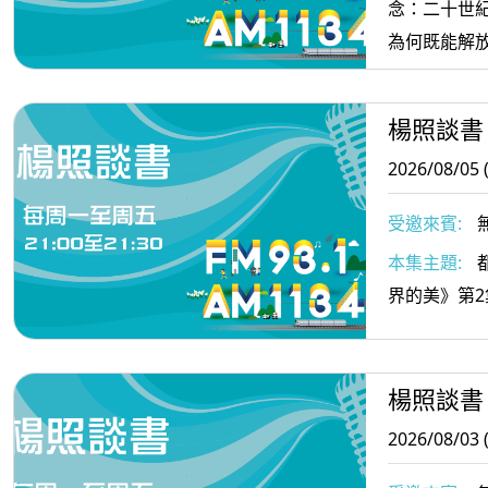
念：二十世
為何既能解
楊照談書
2026/08/05 
受邀來賓:
本集主題:
界的美》第2
楊照談書
2026/08/03 