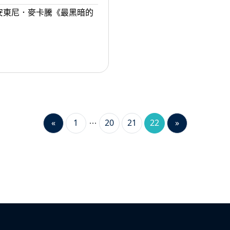
安東尼．麥卡騰《最黑暗的
«
1
20
21
22
»