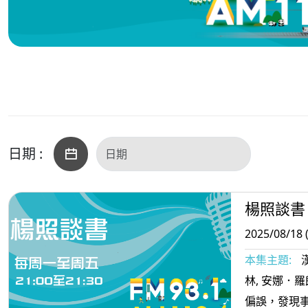
日期 :
楊照談書
2025/08/18 
本集主題:
林, 安娜．
偏誤，發現