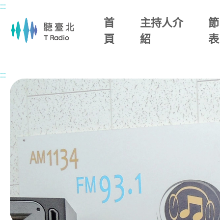
:::
主要內容區塊
首
主持人介
節
頁
紹
表
首頁
節目總覽
楊照談書
2026/05/08 (五)
:::