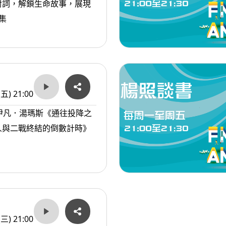
對詞，解鎖生命故事，展現
集
(五) 21:00
伊凡．湯瑪斯《通往投降之
人與二戰終結的倒數計時》
(三) 21:00