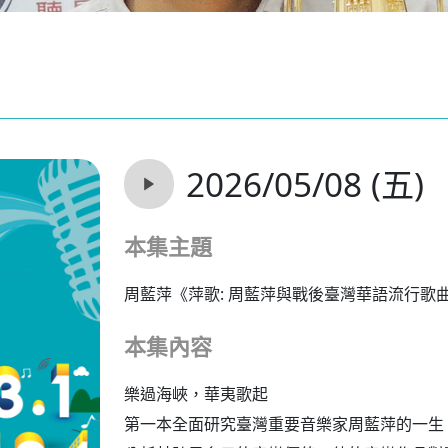
2026/05/08 (五)
本集主題
周藍萍《萍歌: 周藍萍與戰後臺灣華語流行歌
本集內容
樂過海峽，華夷歌起
第一本全面研究臺灣重要音樂家周藍萍的一生