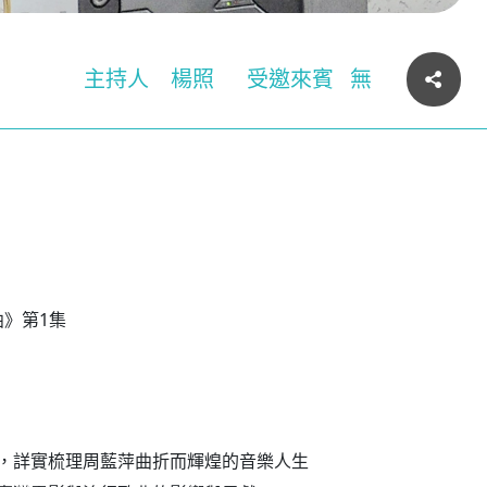
主持人
楊照
受邀來賓
無
曲》第1集
，詳實梳理周藍萍曲折而輝煌的音樂人生