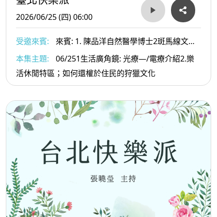
2026/06/25 (四) 06:00
受邀來賓:
來賓: 1. 陳品洋自然醫學博士2斑馬線文庫
社長及文史工作者-許赫老師
本集主題:
06/251生活廣角鏡: 光療—/電療介紹2.樂
活休閒特區；如何還權於住民的狩獵文化