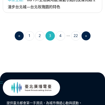
漫步台北城—台北玫瑰園的特色
«
1
2
3
4
22
»
:::
提供臺北都會第一手資訊，為城市傳遞心動與感動。