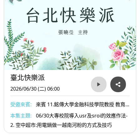
臺北快樂派
2026/06/30 (二) 06:00
受邀來賓:
來賓 11.銘傳大學金融科技學院教授 教育
部SROI委員 李智仁博士 2. .文化影響力平台總監 陳德
本集主題:
06/30大專校院導入usr及sroi的效應作法-
齡博士 3健行科技大學餐旅管理系黃經典教授
2. 空中超市:用電鍋做一越南河粉的方式及技巧