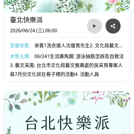
臺北快樂派
2026/06/24 (三) 06:00
受邀來賓:
來賓1洗衣達人沈復育先生2. 文化局藝文推
廣處的吳采育專案
本集主題:
06/241生活廣角鏡: 游泳抽筋怎辦及自救法
3. 藝文采風: 台北市文化局藝文推廣處的吳采育專案人
員7月份文化就在巷子裡的活動4. 活動人員