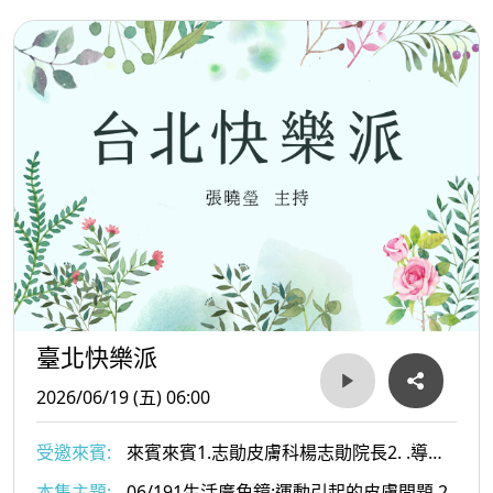
臺北快樂派
2026/06/19 (五) 06:00
受邀來賓:
來賓來賓1.志勛皮膚科楊志勛院長2. .導覽
專家 葉倫會老師
本集主題:
06/191生活廣角鏡:運動引起的皮膚問題 2