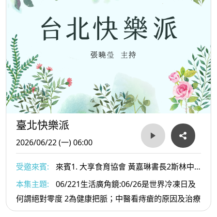
臺北快樂派
2026/06/22 (一) 06:00
受邀來賓:
來賓1. 大享食育協會 黃嘉琳書長2斯林中
醫診所 陳楚鏞醫師
本集主題:
06/221生活廣角鏡:06/26是世界冷凍日及
何謂絕對零度 2為健康把脈；中醫看痔瘡的原因及治療