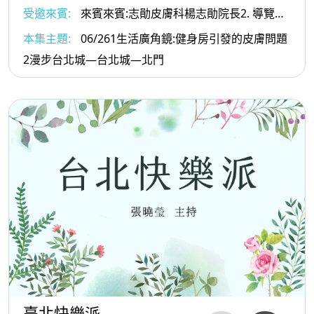
受邀來賓:
來賓來賓:志勛皮膚科楊志勛院長2. 導覽專
家 葉倫會老師
本集主題:
06/261生活廣角鏡:健身房引發的皮膚問題
2漫步台北城—台北城—北門
臺北快樂派