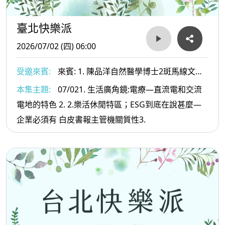
臺北快樂派
2026/07/02 (四) 06:00
受邀來賓:
來賓: 1. 陳品洋自然醫學博士2斑馬線文庫
社長及文史工作者-許赫老師
本集主題:
07/021. 生活廣角鏡:電療—直流電和交流
電地的特色 2. 2.樂活休閒特區；ESG到底在說甚麼—
企業必須有 白皮書報主管機關質性3.