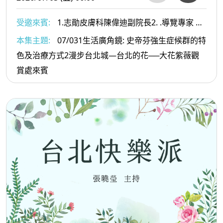
受邀來賓:
1.志勛皮膚科陳偉迪副院長2. .導覽專家 葉
倫會老師
本集主題:
07/031生活廣角鏡: 史帝芬強生症候群的特
色及治療方式2漫步台北城—台北的花──大花紫薇觀
賞處來賓