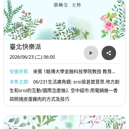
臺北快樂派
2026/06/23 (二) 06:00
受邀來賓:
來賓 1銘傳大學金融科技學院教授 教育部
SROI委員 李智仁博士 2. 文化影響力平台總監 陳德齡
本集主題:
06/231生活廣角鏡: sroi是甚麼意思.地方創
博士 3健行科技大學餐旅管理系黃經典教授
生和sroi的互動/國際怎麼做2. 空中超市:用電鍋做一香
蒜照燒皮蛋雞肉的方式及技巧