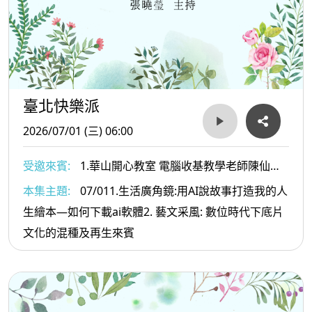
臺北快樂派
2026/07/01 (三) 06:00
受邀來賓:
1.華山開心教室 電腦收基教學老師陳仙妮
老師2. 文化影響力平台總監陳德齡博士
本集主題:
07/011.生活廣角鏡:用AI說故事打造我的人
生繪本—如何下載ai軟體2. 藝文采風: 數位時代下底片
文化的混種及再生來賓