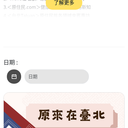
了解更多
3.＜原住民.com＞健康衛生保健與網路新知
4.＜台北Taluan＞原住民族各領域來賓專訪
●內容摘要：
1.部落快譯通（新聞說報）：與AI一起說報原民訊息
2. vuvu在唱歌（原民音樂）：《十菜一湯》傳統野菜生活歌
謠之＜蔬食野菜湯＞
3.原住民.com（生活資訊）：幫自己打造強大的內心
日期 :
●本集歌單：
＜開場白＞：說走就走
＜單元一＞：萬能的手、成為你們的依靠、Sapah家
＜單元二＞：蔬食野菜湯
＜單元三＞：加油、請為我加油、請為我加油