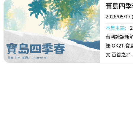
寶島四季
2026/05/17 
本集主題:
2
台灣諺語新解
運 OK21-寶
文 百首之21-
詩戲文 百首之
思一半愁