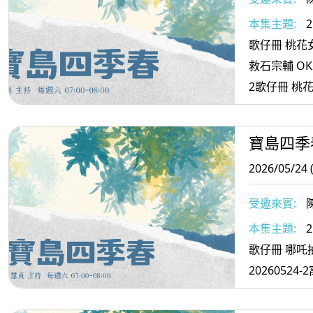
本集主題:
2
歌仔冊 桃花
救石宗輔 OK2
2歌仔冊 桃
求救 得壽 O
寶島四季
2026/05/24 
受邀來賓:
本集主題:
2
歌仔冊 哪吒
2026052