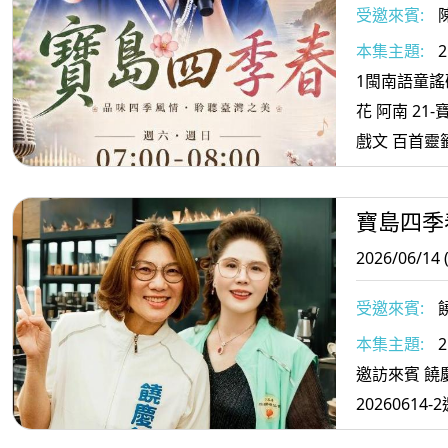
受邀來賓:
本集主題:
2
1閩南語童謠研究
花 阿南 21-
戲文 百首靈
處不相逢
寶島四季
2026/06/14 
受邀來賓:
本集主題:
2
邀訪來賓 饒慶鈺2 上 
20260614