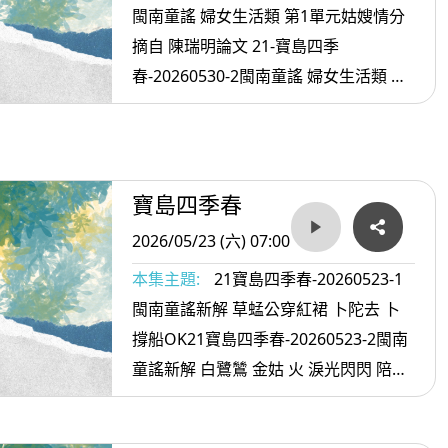
閩南童謠 婦女生活類 第1單元姑嫂情分
摘自 陳瑞明論文 21-寶島四季
春-20260530-2閩南童謠 婦女生活類 第
2單元 婦女心事 姑嫂過招-摘自 陳瑞明論
文 - OK
寶島四季春
2026/05/23 (六) 07:00
本集主題:
21寶島四季春-20260523-1
閩南童謠新解 草蜢公穿紅裙 卜陀去 卜
撐船OK21寶島四季春-20260523-2閩南
童謠新解 白鷺鷥 金姑 火 淚光閃閃 陪我
看日出 -2