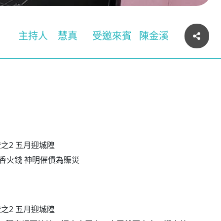
主持人
慧真
受邀來賓
陳金溪
璃燈之2 五月迎城隍
借用香火錢 神明催債為賑災
璃燈之2 五月迎城隍