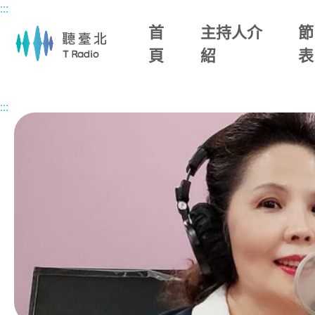
:::
主要內容區塊
首
主持人介
節
頁
紹
表
首頁
節目總覽
寶島四季春
2026/04/26 (日)
:::