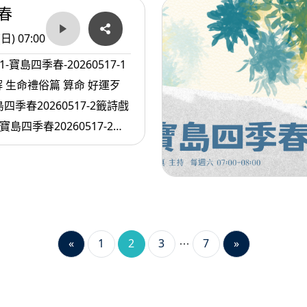
春
(日) 07:00
1-寶島四季春-20260517-1
 生命禮俗篇 算命 好運歹
島四季春20260517-2籤詩戲
寶島四季春20260517-2籤
98 薛仁貴投軍 完 一半相
«
1
2
3
7
»