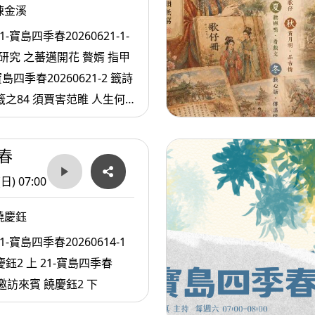
陳金溪
1-寶島四季春20260621-1-
 之蕃邁開花 贅婿 指甲
寶島四季春20260621-2 籤詩
籤之84 須賈害范睢 人生何
春
(日) 07:00
饒慶鈺
1-寶島四季春20260614-1
21-寶島四季春
-2邀訪來賓 饒慶鈺2 下