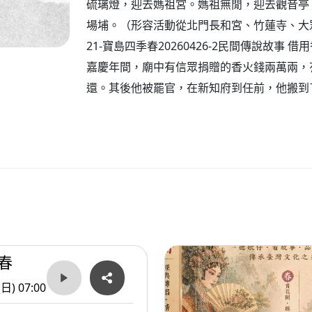
硫璃燈，迎去媽祖宮。媽祖無閒，迎去觀音亭
場埔。（形容活動從北門長和宮、竹蓮寺、大
21-寶島四季春20260426-2民間傳說故事 
嘉慶年間，廟中有信眾捐贈的香火錢兩萬兩，
還。其後他被罷官，在新知府到任前，他搬到
春
(日) 07:00