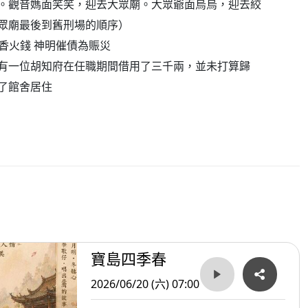
。觀音媽面笑笑，迎去大眾廟。大眾爺面烏烏，迎去絞
眾廟最後到舊刑場的順序）
借用香火錢 神明催債為賑災
有一位胡知府在任職期間借用了三千兩，並未打算歸
了館舍居住
寶島四季春
2026/06/20 (六) 07:00