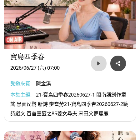
寶島四季春
2026/06/27 (六) 07:00
受邀來賓:
陳金溪
本集主題:
21-寶島四季春20260627-1 閩南語創作童
謠 黑面琵鷺 新詩 麥當勞21-寶島四季春20260627-2籤
詩戲文 百首靈籤之85姜女尋夫 宋田父夢蕉鹿