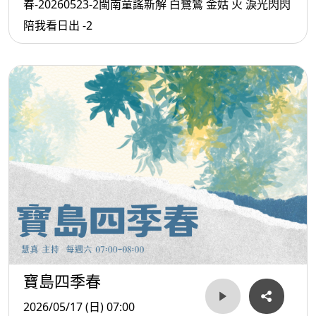
春-20260523-2閩南童謠新解 白鷺鷥 金姑 火 淚光閃閃
陪我看日出 -2
寶島四季春
2026/05/17 (日) 07:00