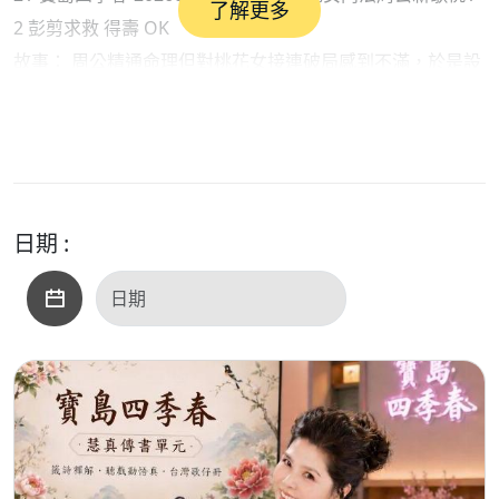
了解更多
2 彭剪求救 得壽 OK
故事： 周公精通命理但對桃花女接連破局感到不滿，於是設
下種種死局試圖殺害桃花女（如強娶、設煞），桃花女皆能
巧妙化解。
內容： 劇情包含桃花女幫石宗輔化解屋壓、助彭剪向黑煞星
求壽等情節。
歌仔冊形式： 屬於閩南語民間文學，通常由民間藝人「唸
日期 :
歌」傳唱，具勸世與娛樂功能。
常見資料來源： 可在國立臺灣大學圖書館數位典藏館 或竹林
書局 等出版品中找到相關歌仔冊內容。
臺大圖書館數位典藏館