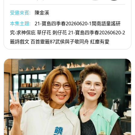
受邀來賓:
陳金溪
本集主題:
21-寶島四季春20260620-1閩南語童謠研
究-求神保庇 草仔花 刺仔花 21-寶島四季春20260620-2
籤詩戲文 百首靈籤87武侯與子敬同舟 紅塵有愛