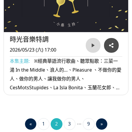
時光音樂特調
2026/05/23 (六) 17:00
本集主題:
※經典華語流行歌曲、聽眾點歌：三菜一
湯 In the Middle、浪人的…、Pleasure 、不做你的愛
人、做你的男人、讓我做你的男人、
CesMotsStupides、La Isla Bonita、玉蘭花女郎、你
惦我心內尚深的所在 、桂花巷、純情青春夢、你是寶
貝...等。
«
1
2
3
9
»