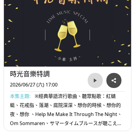
時光音樂特調
2026/06/27 (六) 17:00
本集主題:
※經典華語流行歌曲、聽眾點歌：紅蜻
蜓、花戒指、落潮、庭院深深、想你的時候、想你的
夜、想你 、Help Me Make It Through The Night、
Om Sommaren、サマータイムブルースが聴こえ
る、蛻變、往昔、我真的可以擁有、愛情路上...等。