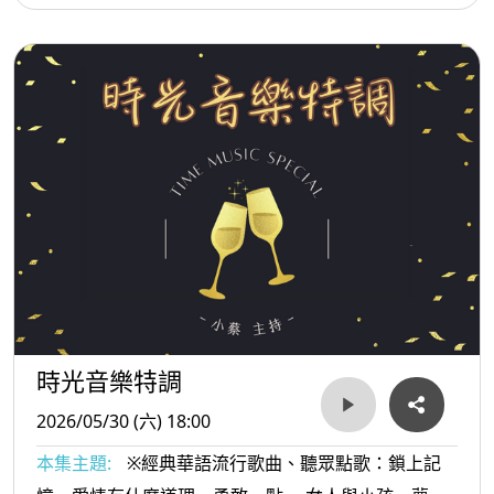
人的純情曲...等。
時光音樂特調
2026/05/30 (六) 18:00
本集主題:
※經典華語流行歌曲、聽眾點歌：鎖上記