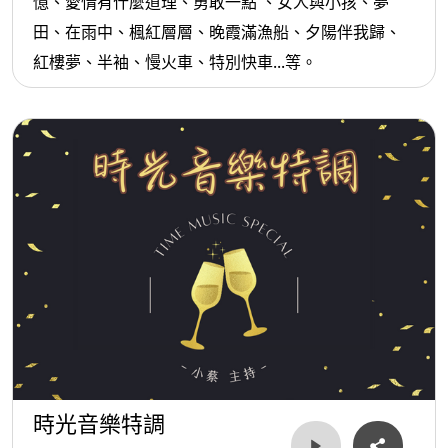
憶、愛情有什麼道理、勇敢一點 、女人與小孩、夢
田、在雨中、楓紅層層、晚霞滿漁船、夕陽伴我歸、
紅樓夢、半袖、慢火車、特別快車...等。
時光音樂特調