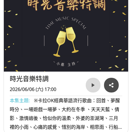
時光音樂特調
2026/06/06 (六) 17:00
本集主題:
※卡拉OK經典華語流行歌曲：回首、夢醒
時分、一場遊戲一場夢、大約在冬季 、天天天藍、倩
影、激情過後、恰似你的溫柔、外婆的澎湖灣、三月
裡的小雨、心痛的感覺、惜別的海岸、相思雨、行船