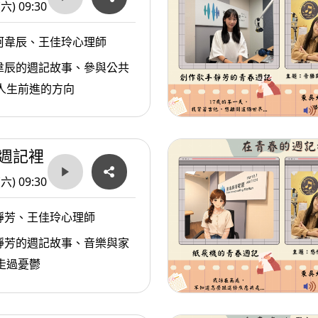
己本來的樣子。
(六) 09:30
柯韋辰、王佳玲心理師
#為什麼透過吃會讓情緒變得比較好?
韋辰的週記故事、參與公共
#透過吃東西抒發情緒對生理和心理會造成哪些
人生前進的方向
佳玲老師愛的提醒：當一個人能夠接納自己真
活出自己的人生。
週記裡
#荏嫚的青春週記
(六) 09:30
#東吳大學健康暨諮商中心王佳玲心理師
靜芳、王佳玲心理師
節目名稱：在青春的週記裡
靜芳的週記故事、音樂與家
播出時間：115年6月20日早上9：30
走過憂鬱
實體收聽:臺北廣播電台FM93.1
全新網路電臺：聽臺北T Radio