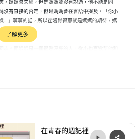
志，媽媽會失望，但是媽媽並沒有說過，他不能是同
媽沒有直接的否定，但是媽媽會在言語中提及，「你小
樣…」等等的話，所以荏嫚覺得那就是媽媽的期待，媽
了解更多
同志。而媽媽是一個很愛漂亮的人，從小也喜歡幫他和
美的事情，現實生活裡，他讓媽媽失望了。現在弟弟生
法辦到的事情。
以荏嫚長期壓抑情緒，他會暴飲暴食，吃大量的垃圾食
知道他的性傾向，只是他還沒有成為主動方，他說，他
承認自己的同志身份，也想介紹現在的對象給媽媽認
在青春的週記裡
課程有關係，讓他找回自己是誰，也知道應該要活出自