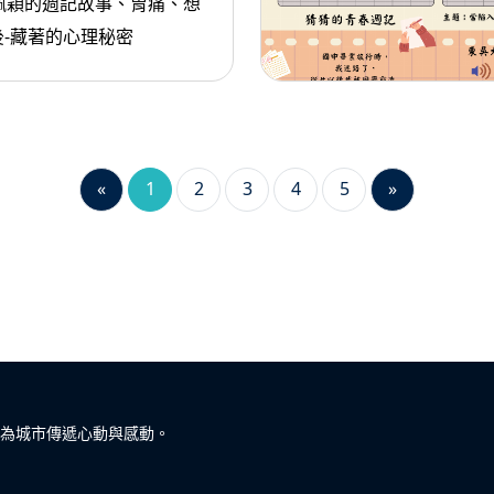
佩穎的週記故事、胃痛、想
-藏著的心理秘密
«
1
2
3
4
5
»
為城市傳遞心動與感動。