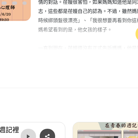
情的對話。荏嫚很害怕，如果媽媽知道他是同
志，這些都是荏嫚自己的認為。不過，雖然媽
時候綁頭髮很漂亮」、「我很想要再看到你這
媽希望看到的是，他女孩的樣子。
一直到現在，荏嫚還沒有正式告訴媽媽，他是
弟弟打扮，也希望有個漂亮的女兒，可以分享
了兩個女兒，媽媽透過打扮孫女，完成了他無
因為在意媽媽的想法，也不想讓媽媽失望，所
物，也會躲起來哭。
現在的荏嫚情緒比較敞開了，他不會害怕媽媽
還是偏向被動方，也就是如果被發現了，他會
週記裡
識。這個改變與轉折，和他三年前接觸身心靈