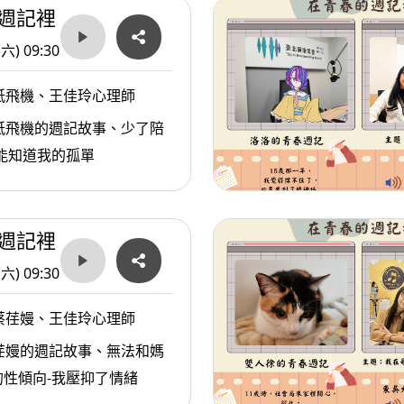
請立刻點擊、體驗「聽臺北」
週記裡
👉 http://tradio.gov.taipei
(六) 09:30
紙飛機、王佳玲心理師
紙飛機的週記故事、少了陪
能知道我的孤單
週記裡
(六) 09:30
蔡荏嫚、王佳玲心理師
荏嫚的週記故事、無法和媽
性傾向-我壓抑了情緒