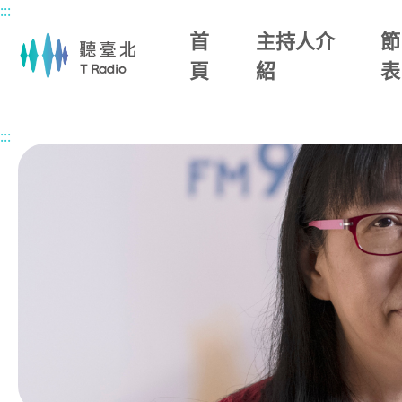
:::
主要內容區塊
首
主持人介
節
頁
紹
表
首頁
節目總覽
在青春的週記裡
2026/06/20 (六)
:::