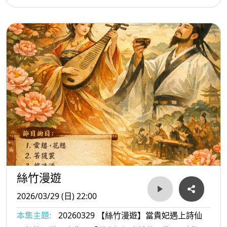
生，並與聽眾展開跨文化的對話。三首作品共同展現
台灣作曲家如何以不同文化資源——印度史詩、中國
古籍、原住民神話——來拓展音樂的敘事與表現力。
透過國樂編制與琵琶、古箏等樂器，他們創造出兼具
傳統與現代的音樂語言，讓神話在當代舞台上持續發
聲。《樂讀神話》邀請聽眾在音樂中重新體驗神話的
力量，感受人類文明中跨越時空的想像與信仰。1. 王
辰威：《羅摩》2. 郭岷勤：《山膏》3. 瞿春泉：《排
灣神話II 天神玩球》【Let’s listen to and enjoy】
Myths embody the deep roots of culture. Once
recorded in words, they evolve into literature, and
絲竹漫遊
in the twenty‑first century, music becomes their
most refined reinterpretation. in this episode,
2026/03/29 (日) 22:00
Reading Myths, presents three works inspired by
本集主題:
20260329 【絲竹漫遊】當貴妃遇上詩仙
epic traditions. Wang Chen‑Wei’s Rama