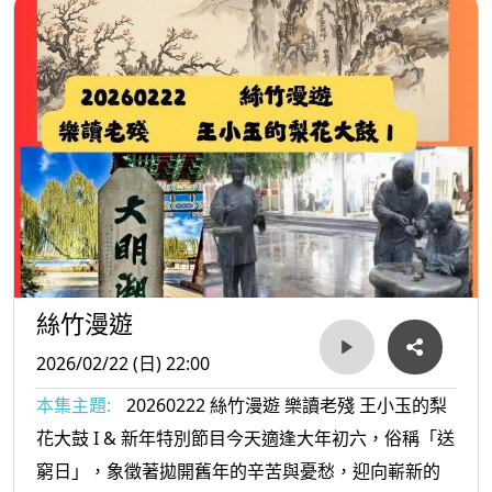
絲竹漫遊
2026/02/22 (日) 22:00
本集主題:
20260222 絲竹漫遊 樂讀老殘 王小玉的梨
花大鼓 I & 新年特別節目今天適逢大年初六，俗稱「送
窮日」，象徵著拋開舊年的辛苦與憂愁，迎向嶄新的