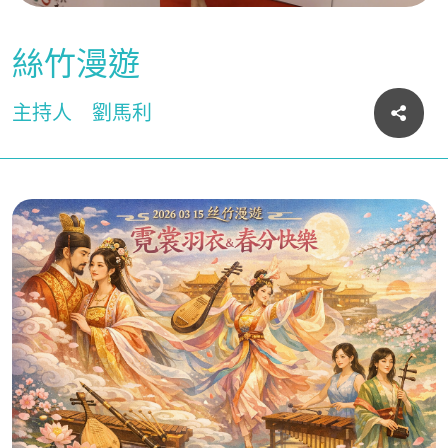
絲竹漫遊
主持人
劉馬利