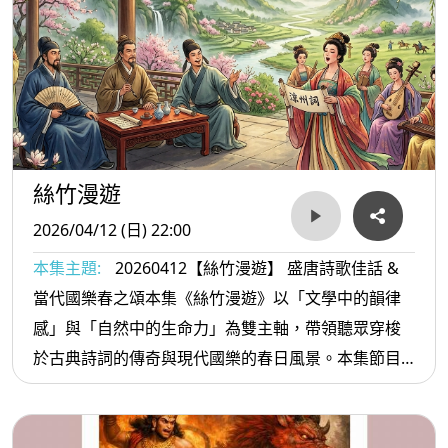
術創作的靈感泉源。
絲竹漫遊
2026/04/12 (日) 22:00
本集主題:
20260412【絲竹漫遊】 盛唐詩歌佳話 &
當代國樂春之頌本集《絲竹漫遊》以「文學中的韻律
感」與「自然中的生命力」為雙主軸，帶領聽眾穿梭
於古典詩詞的傳奇與現代國樂的春日風景。本集節目
透過詩、書、樂的連結，不僅重現盛唐文人的風采，
也讓聽眾在動人的旋律中，共同聆聽自然的甦醒與生