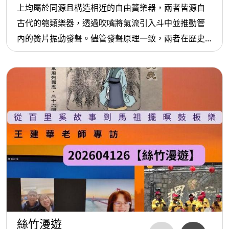
Xuanzong’s role as composer. Complementing this, the
上均屬於同源且構造相近的自由簧樂器，兩者皆源自
Hearing the Muses series introduces works by female
古代的匏類樂器，透過吹嘴將氣流引入斗中並推動管
composers, including Li Hui’s Equinox Sound and Jiang
內的簧片振動發聲。儘管發聲原理一致，兩者在歷史
Ying’s Silk Road. Together, these selections weave
演變中卻呈現截然不同的命運：笙因體積相對精巧、
ancient grandeur with contemporary creativity,
管數適中且歷經持續改良，得以延續發展並成為現代
reminding us that music is both literature in sound and
國樂團中的重要樂器；而竽則因形制龐大、管數繁
the living soul of culture.
多，雖然在先秦至漢代曾與瑟並列為宮廷貴族樂宴的
本集曲目
重器，但因攜帶與演奏不便，在宋代以後逐漸式微。
1. 霓裳中序
兩者在中國文化中常被並提，如成語「濫竽充數」中
2. 霓裳曲 (琵琶與絲竹合奏)
的「竽」，便形象地描述了其在古代龐大合奏編制中
3. 瞿春泉: 霓裳曲
的特徵，側面反映了竽在歷史長河中作為大型演奏樂
4. 李慧：《春分之音》打擊室內樂
器的獨特定位。
5. 姜瑩《絲綢之路》
本集【晚安，音樂故事館】感謝雷恩飾演唐明皇，艾爾森飾
絲竹漫遊