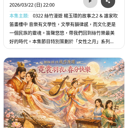
2026/03/22 (日) 22:00
本集主題:
0322 絲竹漫遊 楊玉環的故事之2 & 誰家吹
笛畫樓中 音樂有文學性，文學有韻律感，而文化更是
一個民族的靈魂。笛聲悠悠，帶我們回到絲竹樂最美
好的時代。本集節目特別策劃於「女性之月」系列
【聽見繆斯】，延續對女性音樂家與歷史人物的探
索，並以唐代才女楊玉環與唐明皇的故事為主軸，展
現音樂與文學交織的魅力。