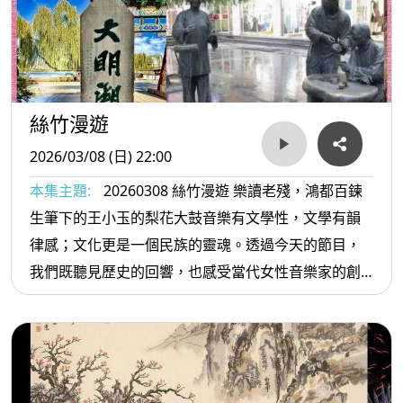
絲竹漫遊
2026/03/08 (日) 22:00
本集主題:
20260308 絲竹漫遊 樂讀老殘，鴻都百鍊
生筆下的王小玉的梨花大鼓音樂有文學性，文學有韻
律感；文化更是一個民族的靈魂。透過今天的節目，
我們既聽見歷史的回響，也感受當代女性音樂家的創
意與力量。三月是女性之月，既有國際婦女節，又稱
「女神節」，也延伸為「全國婦女歷史月」。因此，
【絲竹漫遊】特別推出【聽見繆斯】系列，策劃四集
與女性相關的音樂。