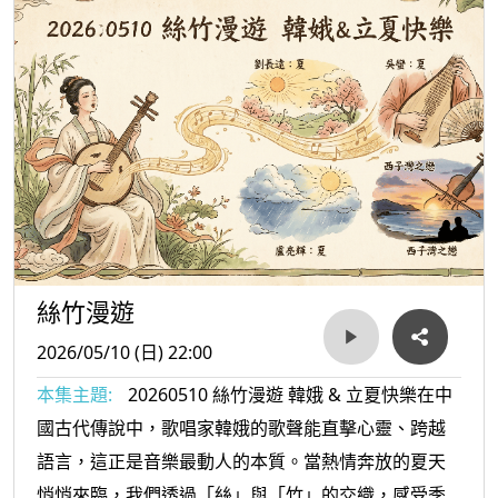
節目第一部分【晚安，音樂故事館】以楊玉環的故事為主
軸，連續三集述說她與唐明皇的音樂傳奇。本集特別聚焦
《霓裳羽衣曲》的結構與舞蹈服飾：散序、中序、曲破三大
部分，從自由節奏的仙境氛圍，到莊嚴華美的宮廷舞姿，再
到高潮收束的尾聲，完整展現唐代大曲的宏偉。舞者身著霓
裳與羽衣，彩虹般的雲霞綢衣與輕盈羽服，營造出超凡脫俗
的仙境意象。雖然原曲在安史之亂後散佚，但透過敦煌樂譜
與日本存唐譜的重建，今日我們仍能感受其藝術餘韻。
絲竹漫遊
2026/05/10 (日) 22:00
第二部分則呼應三月「女性之月」的策劃，推出【聽見繆
本集主題:
20260510 絲竹漫遊 韓娥 & 立夏快樂在中
斯】系列，介紹女性作曲家的作品。李慧的《春分之音》以
國古代傳說中，歌唱家韓娥的歌聲能直擊心靈、跨越
打擊室內樂描繪陰陽調和、萬物復甦的節氣意象，象徵疫情
語言，這正是音樂最動人的本質。當熱情奔放的夏天
後的再生與希望；姜瑩的《絲綢之路》則融合西域音樂元素
悄悄來臨，我們透過「絲」與「竹」的交織，感受季
與民族管弦樂編制，展現多元文化交流的壯麗景象。這些作