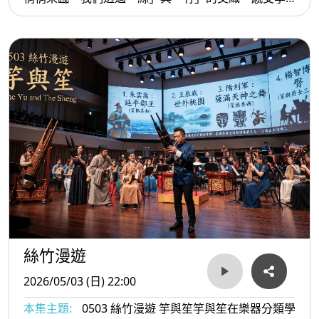
節更迭與自然心境的投射，開啟一場傳統音樂的漫
品與古代的《霓裳羽衣曲》相互呼應，既延續了音樂的文學
遊，探索傳統文化中的自然意象。
性與文化性，也彰顯女性創作者在當代舞台上的光彩。
【Let’s listening to and enjoy】
In this episode, let’s celebrate both the legendary Tang
court music and the spirit of Women’s Month. we visit
the tale of Yang Yuhuan 楊玉環and Emperor Xuanzong
唐明皇through the masterpiece The Song of the
Rainbow Skirt and Feathered Coat. 霓裳曲Far more than
a romantic legend, their partnership reflects the
flourishing of Tang music culture, supported by
絲竹漫遊
institutions such as the Imperial Music Bureau 教坊and
the Pear Garden梨園. I would like to highlight 楊玉環's
2026/05/03 (日) 22:00
artistry as a pipa virtuoso and dancer, alongside唐明皇
本集主題:
0503 絲竹漫遊 竽與笙竽與笙在樂器分類學