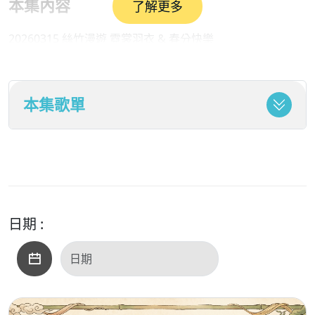
本集內容
了解更多
20260315 絲竹漫遊 霓裳羽衣 & 春分快樂
在本集《絲竹漫遊》中，是以「霓裳羽衣」與「春分快樂」
本集歌單
為題，展開一場跨越古今的音樂旅程。音樂不僅是聲音的藝
術，更蘊含文學的韻律與文化的靈魂。唐代的《霓裳羽衣
曲》正是這樣的典範，它由唐玄宗李隆基在開元、天寶年間
集大成創作，結合西域音樂與漢文化精髓，展現盛唐的開放
與繁榮。
日期 :
三千寵愛在一身的楊玉環，其實是一位絕世才女，精於琵
琶、能歌善舞，對於樂律有獨到的見解，而唐明皇是一位音
樂家，描述唐明皇與楊玉環的愛情故事，與其說唐明皇與楊
玉環是帝王與寵妃的後宮愛慾糾葛，不如說是一場盛唐頂尖
藝術家的惺惺相惜。