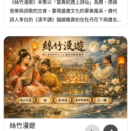
《絲竹漫遊》本集以「當貴妃遇上詩仙」為題，透過
transforms the Indian Ramayana into a pipa
音樂與詩歌的交會，重現盛唐文化的華美風采。唐代
concerto, where Hanuman recalls the archetype
詩人李白的《清平調》描繪楊貴妃在牡丹花下與唐玄
later echoed in Journey to the West. those 3 pieces
宗賞花的場景，詩中詞藻華麗、意象奇麗，既展現了
celebrates harmony between humanity, nature,
詩仙的才情，也留下了唐朝宮廷生活的生動篇章。楊
and the divine.本集【晚安，音樂故事館】感謝偉華
玉環不僅是唐玄宗的寵妃，更是一位精於音律與舞蹈
飾演吉迦伊，秦浩老師飾演十車王、羅波那、哈努
的藝術家；李白則以豪放詩篇為舞樂注入靈魂。兩人
曼，ELSON飾演羅摩，欣亞飾演悉達。號外: 【絲竹漫
在唐代宮廷裡的相遇，象徵詩與樂的融合，成就了盛
遊】節目入圍2026紐約廣電大獎—節目格式獎—古典
唐文化的高峰。節目曲目以李白詩作為核心，並融入
類 (Programming Format: Classical Format)，為今
現代音樂語法。
年唯一的入圍者。
絲竹漫遊