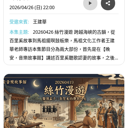
演李龜年、小宛飾演楊玉環。
2026/04/26 (日) 22:00
受邀來賓:
王建華
本集主題:
20260426 絲竹漫遊 跨越海峽的古韻，從
百里奚故事到馬祖擺暝鼓板樂，馬祖文化工作者王建
華老師專訪本集節目分為兩大部份，首先是在【晚
安，音樂故事館】講述百里奚聽歌認妻的故事，之後
就是介紹馬祖十番樂與鼓板樂，邀請馬祖文化工作
者，現任連江縣英語教學資源中心王建華主任擔任特
別來賓。