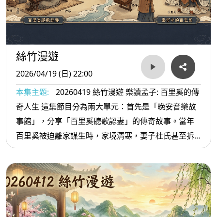
絲竹漫遊
2026/04/19 (日) 22:00
本集主題:
20260419 絲竹漫遊 樂讀孟子: 百里奚的傳
奇人生 這集節目分為兩大單元：首先是「晚安音樂故
事館」，分享「百里奚聽歌認妻」的傳奇故事。當年
百里奚被迫離家謀生時，家境清寒，妻子杜氏甚至拆
下木門閂當柴火，才煮熟了一隻母雞為他餞行。後來
百里奚歷經波折，被秦穆公以「五張公羊皮」贖回並
拜為宰相。多年後，杜氏流落秦國成為傭工，在相府
前藉由彈琴唱歌與百里奚相認，夫妻終得團圓，這段
傳奇不僅被收錄於《孟子》典故，更成為千百年來藝