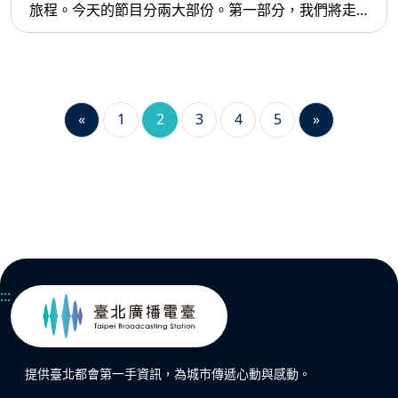
旅程。今天的節目分兩大部份。第一部分，我們將走
進劉鶚筆下的《老殘遊記》。這部清末小說以旅行者
的視角，描繪社會百態與人情冷暖，既是文學的紀
實，也是文化的縮影。透過文字，我們得以窺見晚清
社會的風貌，感受旅途中的見聞與思索。
«
1
2
3
4
5
»
:::
提供臺北都會第一手資訊，為城市傳遞心動與感動。