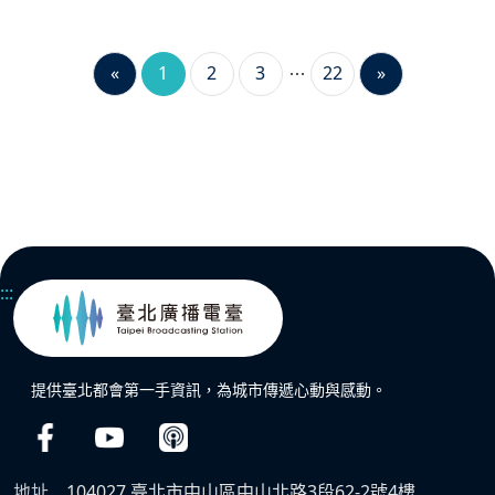
«
1
2
3
22
»
:::
提供臺北都會第一手資訊，為城市傳遞心動與感動。
地址
104027 臺北市中山區中山北路3段62-2號4樓