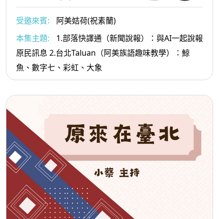
受邀來賓:
阿美姞荷(祝素蘭)
本集主題:
1.部落快譯通（新聞說報）：與AI一起說報
原民訊息 2.台北Taluan（阿美族語趣味教學）：鯨
魚、數字七、彩虹、大象