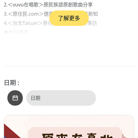
2.＜vuvu在唱歌＞原民族語原創歌曲分享
3.＜原住民.com＞健康衛生保健與網路新知
了解更多
4.＜台北Taluan＞原住民族各領域來賓專訪
●內容摘要：
1.部落快譯通（新聞說報）：與AI一起說報原民訊息
2.台北Taluan（阿美族語趣味教學）：
阿美族語單詞：肉、雜貨店、小吃店、健康、辣的
●本集歌單：
＜開場白＞：一起唱歌吧
日期 :
＜單元一＞：航向祖先之地、又不是沒有靈在看、唱我們的
歌
＜單元二＞：誰來晚餐、最後的晚餐、我愛你