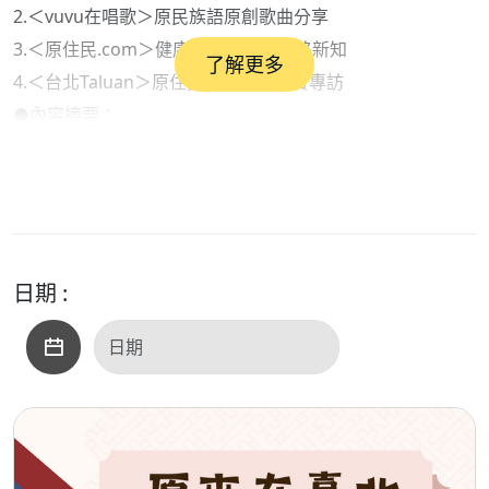
2.＜vuvu在唱歌＞原民族語原創歌曲分享
3.＜原住民.com＞健康衛生保健與網路新知
了解更多
4.＜台北Taluan＞原住民族各領域來賓專訪
●內容摘要：
1.部落快譯通（新聞說報）：與AI一起說報原民訊息
2.台北Taluan（阿美族語趣味教學）：
阿美族語單詞：肉、雜貨店、小吃店、健康、辣的
●本集歌單：
＜開場白＞：一起唱歌吧
日期 :
＜單元一＞：航向祖先之地、又不是沒有靈在看、唱我們的
歌
＜單元二＞：誰來晚餐、最後的晚餐、我愛你