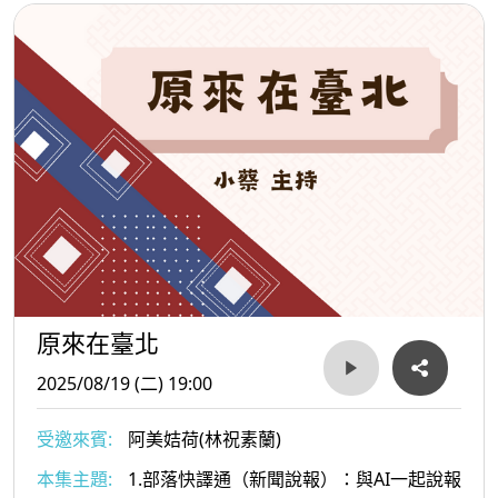
原來在臺北
2025/08/19 (二) 19:00
受邀來賓:
阿美姞荷(林祝素蘭)
本集主題:
1.部落快譯通（新聞說報）：與AI一起說報