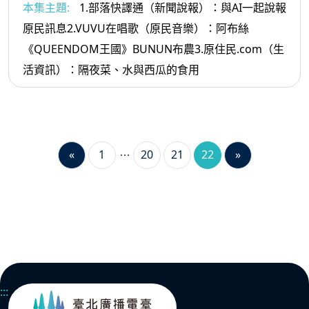
本集主題:
1.部落快譯通（新聞說報）：與AI一起說報
原民訊息2.VUVU在唱歌（原民音樂）：阿布絲
《QUEENDOM王國》BUNUN布農3.原住民.com（生
活資訊）：隔夜菜、水與西瓜的食用
«
1
20
21
22
»
:::