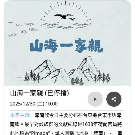
山海一家親 (已停播)
2025/12/30 (二) 10:00
本集主題:
卑南族今日主要分布在台東縣台東市與卑
南鄉。最早對該族群的文獻紀錄是1638年荷蘭官員將
此地稱為“Pimaba”，漢人則稱此地為「埤南」、「卑