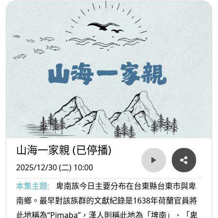
山海一家親 (已停播)
2025/12/30 (二) 10:00
本集主題:
卑南族今日主要分布在台東縣台東市與卑
南鄉。最早對該族群的文獻紀錄是1638年荷蘭官員將
此地稱為“Pimaba”，漢人則稱此地為「埤南」、「卑