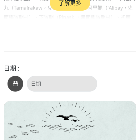
了解更多
九（Tamalrakaw，卑南鄉泰安村）、阿里擺（'Alipay，卑
南鄉賓朗村）、下賓朗（Pinaski，卑南鄉賓朗村）、初鹿
（Mulivelivek，卑南鄉初鹿村）、普悠瑪（Puyuma，台東
市南王里）。另外兩個部落是日本時代由卑南社建立的巴布
麓（Papulu，台東市寶桑里），以及由初鹿卑南人遷移至該
地，而於1980年獨立舉行儀式的龍過脈（Danadanaw，卑
南鄉明峰村）。
日期 :