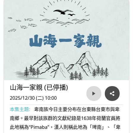
山海一家親 (已停播)
2025/12/30 (二) 10:00
本集主題:
卑南族今日主要分布在台東縣台東市與卑
南鄉。最早對該族群的文獻紀錄是1638年荷蘭官員將
此地稱為“Pimaba”，漢人則稱此地為「埤南」、「卑