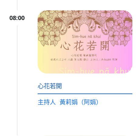
08:00
心花若開
主持人
黃莉娟（阿娟）