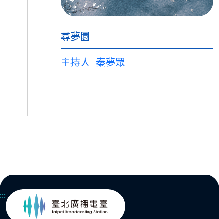
尋夢園
主持人
秦夢眾
:::