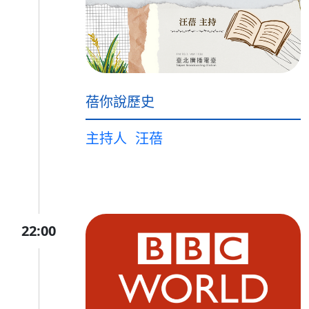
蓓你說歷史
主持人
汪蓓
22:00