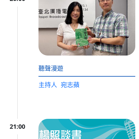
聽聲漫遊
主持人
宛志蘋
21:00