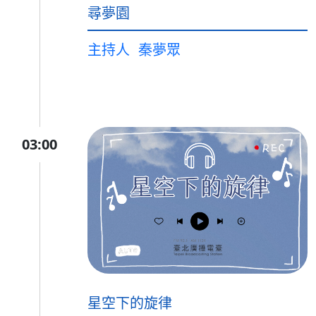
尋夢園
主持人
秦夢眾
03:00
星空下的旋律