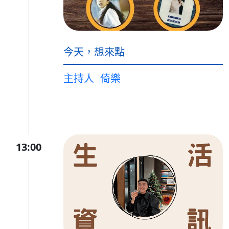
今天，想來點
主持人
倚樂
13:00