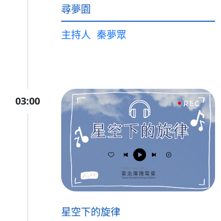
尋夢園
主持人
秦夢眾
03:00
星空下的旋律