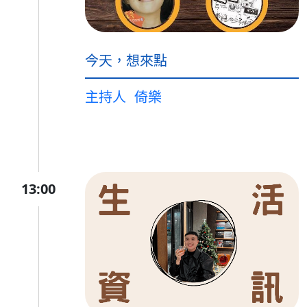
今天，想來點
主持人
倚樂
13:00