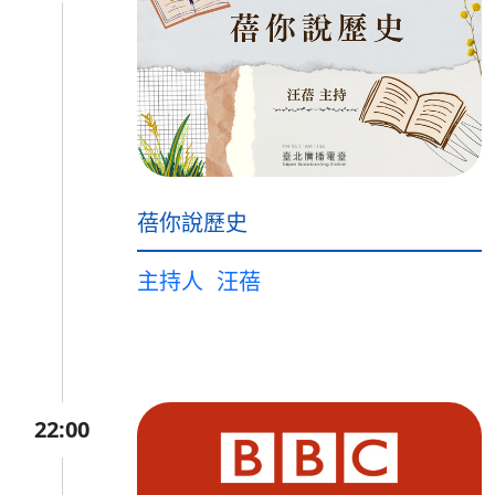
蓓你說歷史
主持人
汪蓓
22:00