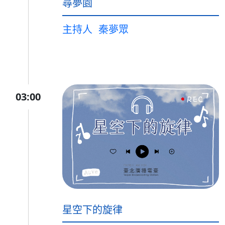
尋夢園
主持人
秦夢眾
03:00
星空下的旋律