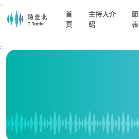
:::
主要內容區塊
首
主持人介
節
頁
紹
表
首頁
節目表
:::