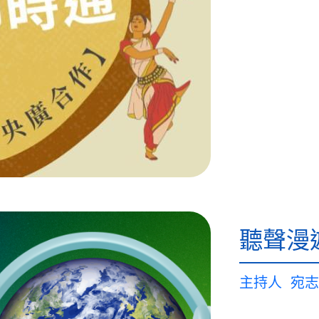
聽聲漫
主持人
宛志