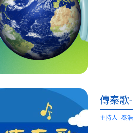
傳秦歌
主持人
秦浩