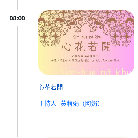
08:00
心花若開
主持人
黃莉娟（阿娟）