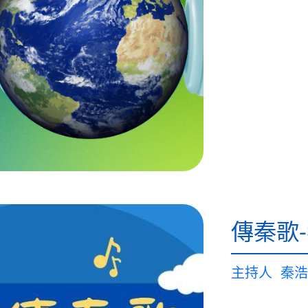
傳秦歌
主持人
秦浩