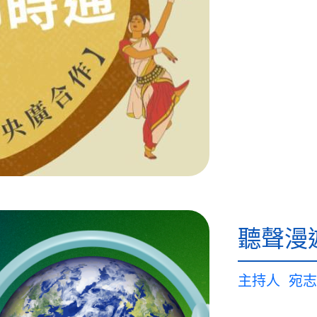
聽聲漫
主持人
宛志