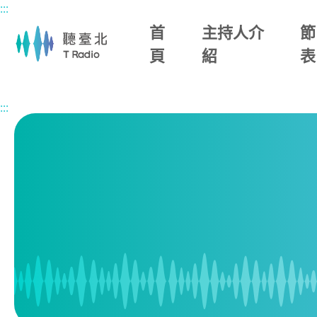
:::
主要內容區塊
首
主持人介
節
頁
紹
表
首頁
節目表
:::