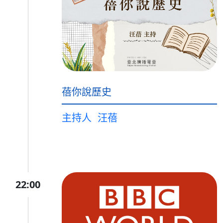
蓓你說歷史
主持人
汪蓓
22:00