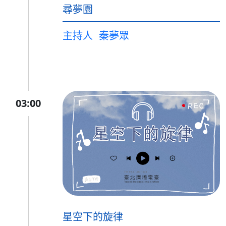
尋夢園
主持人
秦夢眾
03:00
星空下的旋律