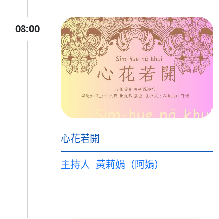
08:00
心花若開
主持人
黃莉娟（阿娟）