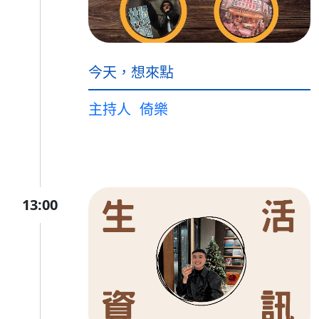
今天，想來點
主持人
倚樂
13:00