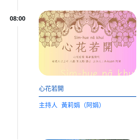
08:00
心花若開
主持人
黃莉娟（阿娟）