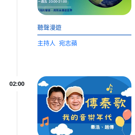
聽聲漫遊
主持人
宛志蘋
02:00