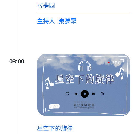
尋夢園
主持人
秦夢眾
03:00
星空下的旋律