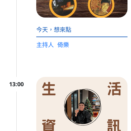
今天，想來點
主持人
倚樂
13:00