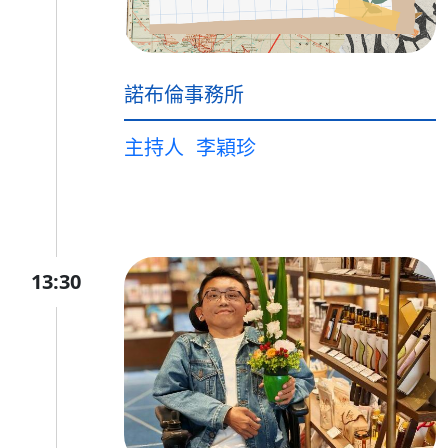
諾布倫事務所
主持人
李穎珍
13:30