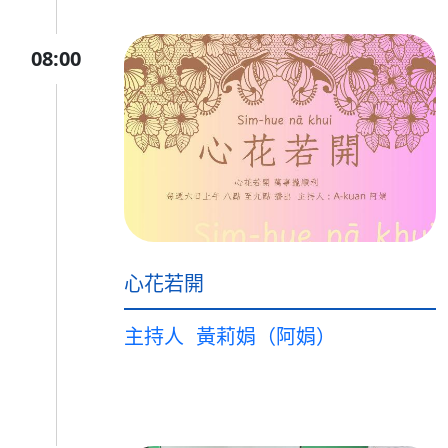
08:00
心花若開
主持人
黃莉娟（阿娟）