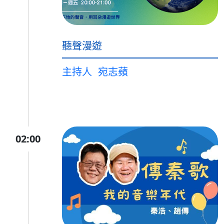
聽聲漫遊
主持人
宛志蘋
02:00