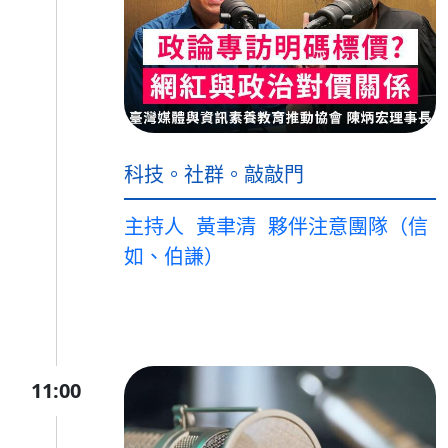
科技。社群。敲敲門
主持人
黃聿清
夥伴注意團隊（信
如、伯謙）
11:00