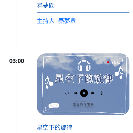
尋夢園
主持人
秦夢眾
03:00
星空下的旋律