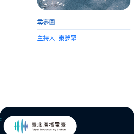
尋夢園
主持人
秦夢眾
:::