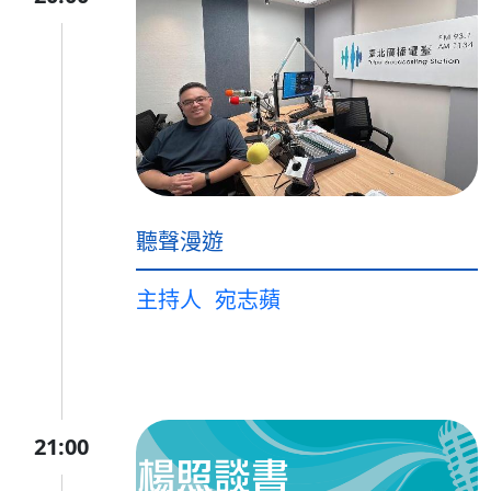
聽聲漫遊
主持人
宛志蘋
21:00