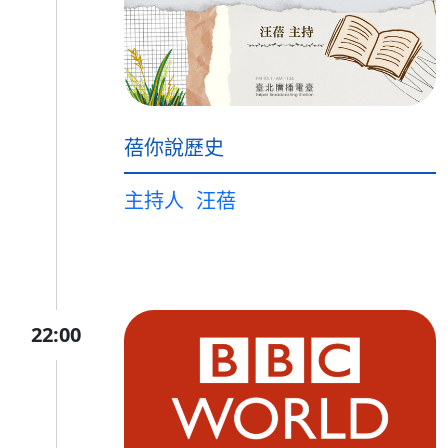
蓓你說歷史
主持人
汪蓓
22:00