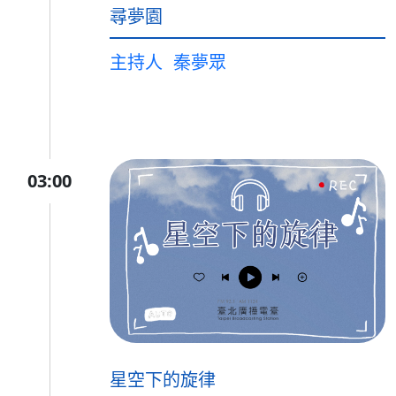
尋夢園
主持人
秦夢眾
03:00
星空下的旋律