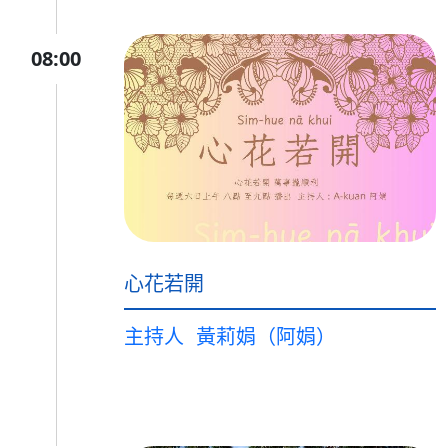
08:00
心花若開
主持人
黃莉娟（阿娟）