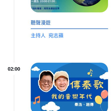
聽聲漫遊
主持人
宛志蘋
02:00