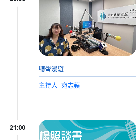
聽聲漫遊
主持人
宛志蘋
21:00