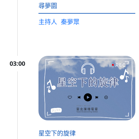
尋夢園
主持人
秦夢眾
03:00
星空下的旋律