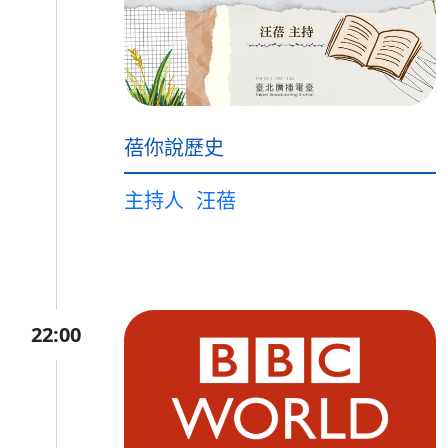
蓓你說歷史
主持人
汪蓓
22:00