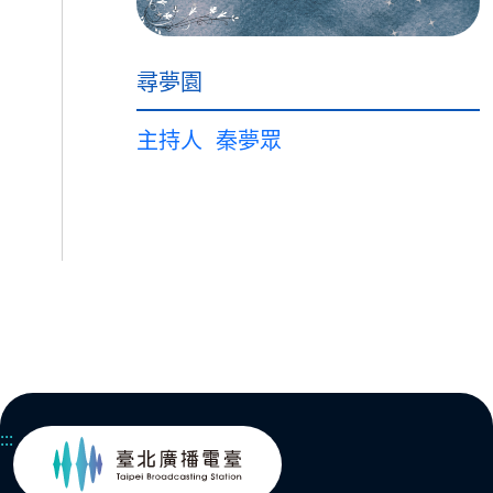
尋夢園
主持人
秦夢眾
:::