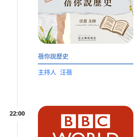
蓓你說歷史
主持人
汪蓓
22:00