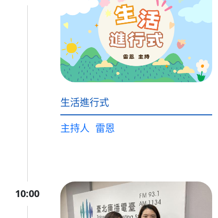
生活進行式
主持人
雷恩
10:00