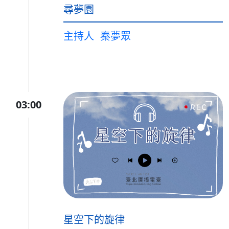
尋夢園
主持人
秦夢眾
03:00
星空下的旋律