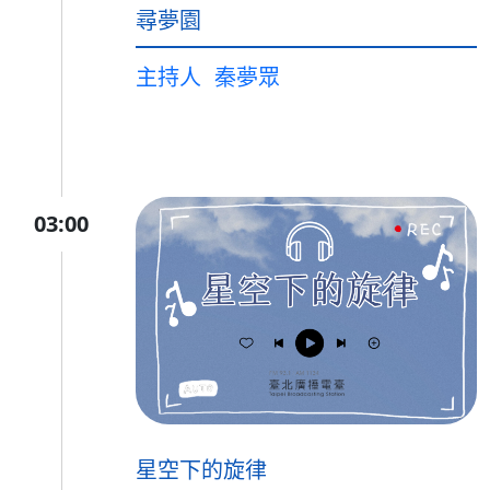
尋夢園
主持人
秦夢眾
03:00
星空下的旋律