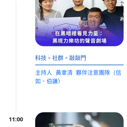
科技。社群。敲敲門
主持人
黃聿清
夥伴注意團隊（信
如、伯謙）
11:00