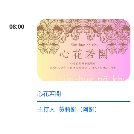
08:00
心花若開
主持人
黃莉娟（阿娟）