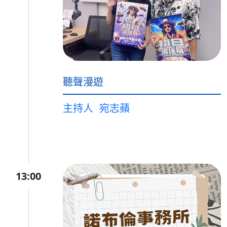
聽聲漫遊
主持人
宛志蘋
13:00