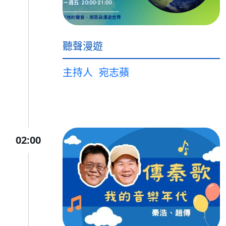
聽聲漫遊
主持人
宛志蘋
02:00